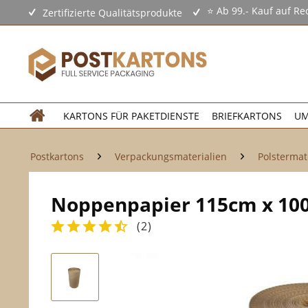
⭐ Ab 99.- Kauf auf Re
Zertifizierte Qualitätsprodukte
KARTONS FÜR PAKETDIENSTE
BRIEFKARTONS
UM
Postkartons
Verpackungsmaterialien
Polstermat
Noppenpapier 115cm x 100
(
2
)