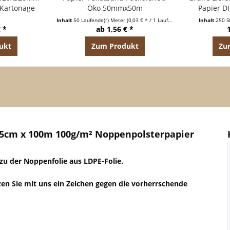
 Kartonage
Öko 50mmx50m
Papier DI
Inhalt
50 Laufende(r) Meter
(0,03 € * / 1 Laufende(r) Meter)
Inhalt
250 S
 *
ab 1,56 € *
ukt
Zum Produkt
Zu
5cm x 100m 100g/m² Noppenpolsterpapier
zu der Noppenfolie aus LDPE-Folie.
en Sie mit uns ein Zeichen gegen die vorherrschende