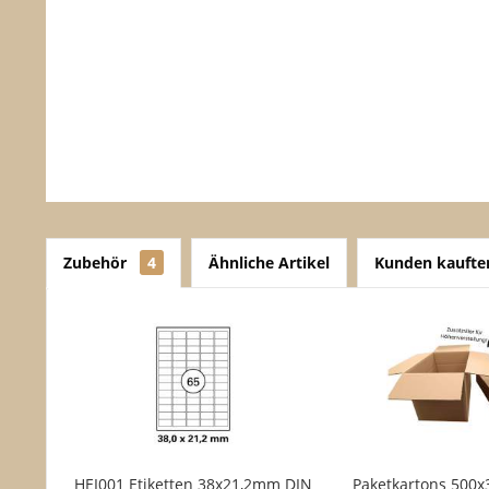
Zubehör
4
Ähnliche Artikel
Kunden kaufte
HEI001 Etiketten 38x21,2mm DIN
Paketkartons 500