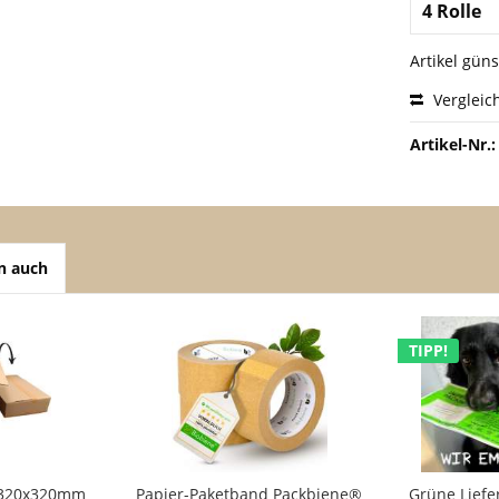
Artikel gün
Vergleic
Artikel-Nr.:
n auch
TIPP!
x320x320mm
Papier-Paketband Packbiene®
Grüne Liefe