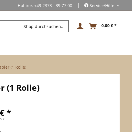
|
Hotline: +49 2373 - 39 77 00
Service/Hilfe
0,00 € *
ier (1 Rolle)
(1 Rolle)
€ *
35 €