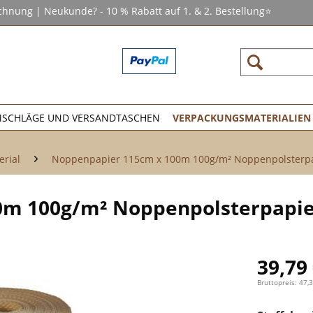
chnung | Neukunde? - 10 % Rabatt auf 1. & 2. Bestellung⭐
SCHLÄGE UND VERSANDTASCHEN
VERPACKUNGSMATERIALIEN
erial
Noppenpapier 115cm x 100m 100g/m² Noppenpolsterpap
m 100g/m² Noppenpolsterpapier 
39,79 
Bruttopreis: 47,