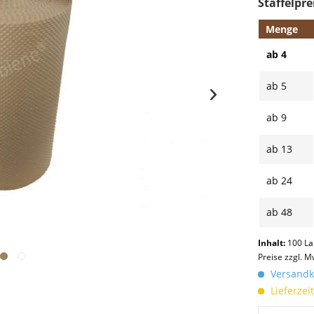
Staffelpre
Menge
ab
4
ab
5
ab
9
ab
13
ab
24
ab
48
Inhalt:
100 La
Preise zzgl. M
Versandko
Lieferzei