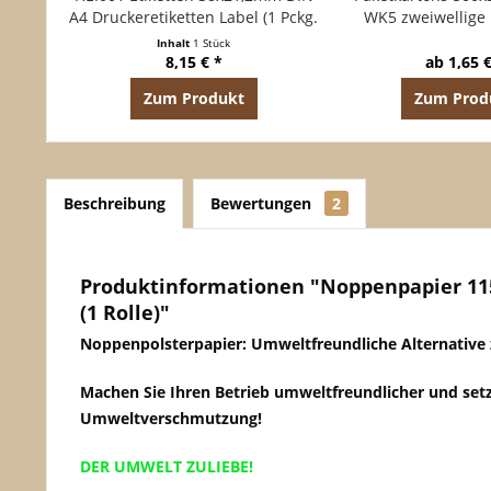
A4 Druckeretiketten Label (1 Pckg.
WK5 zweiwellige
á 100 Blatt)
Inhalt
1 Stück
8,15 € *
ab 1,65 €
Zum Produkt
Zum Prod
Beschreibung
Bewertungen
2
Produktinformationen "Noppenpapier 11
(1 Rolle)"
Noppenpolsterpapier: Umweltfreundliche Alternative 
Machen Sie Ihren Betrieb umweltfreundlicher und setz
Umweltverschmutzung!
DER UMWELT ZULIEBE!