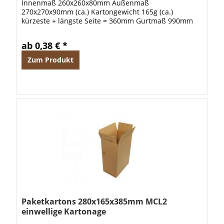
Innenmaß 260x260x80mm Außenmaß
270x270x90mm (ca.) Kartongewicht 165g (ca.)
kürzeste + längste Seite = 360mm Gurtmaß 990mm
Diese braunen einwelligen Faltkartons eignen sich
optimal zum...
ab 0,38 € *
Zum Produkt
Paketkartons 280x165x385mm MCL2
einwellige Kartonage