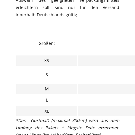
Auswahl des geeigneten Verpackungsmittels
erleichtern soll, sind nur für den Versand
innerhalb Deutschlands gültig.
Größen:
XS
S
M
L
XL
*Das Gurtmaß (maximal 300cm) wird aus dem
Umfang des Pakets + längste Seite errechnet.
(max.: Länge:2m, Höhe:60cm, Breite:80cm)
.