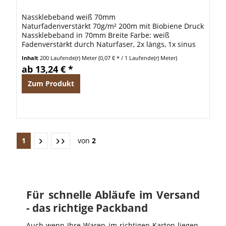
Biobiene Druck
Nassklebeband weiß 70mm
Naturfadenverstärkt 70g/m² 200m mit Biobiene Druck
Nassklebeband in 70mm Breite Farbe: weiß
Fadenverstärkt durch Naturfaser, 2x längs, 1x sinus
Länge 200m pro Rolle sehr gute Klebewirkung
Inhalt
200 Laufende(r) Meter
(0,07 € * / 1 Laufende(r) Meter)
Grammatur: 70g/m²...
ab 13,24 € *
Zum Produkt
1
von
2
Für schnelle Abläufe im Versand
- das richtige Packband
Auch wenn Ihre Waren im richtigen Karton liegen,