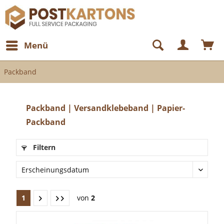
Menü
Packband
Packband | Versandklebeband | Papier-
Packband
Filtern
1
von
2