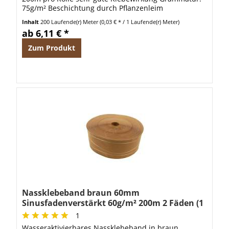
75g/m² Beschichtung durch Pflanzenleim
Caseinfreier Klebstoff
Inhalt
200 Laufende(r) Meter
(0,03 € * / 1 Laufende(r) Meter)
ab 6,11 € *
Zum Produkt
Nassklebeband braun 60mm
Sinusfadenverstärkt 60g/m² 200m 2 Fäden (1
Rolle)
1
Wasseraktivierbares Nassklebeband in braun