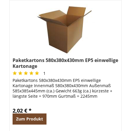
Paketkartons 580x380x430mm EP5 einwellige
Kartonage
1
Paketkartons 580x380x430mm EP5 einwellige
Kartonage Innenmaß 580x380x430mm Außenmaß
585x385x445mm (ca.) Gewicht 663g (ca.) kürzeste +
längste Seite = 970mm Gurtmaß = 2245mm
2,02 € *
Zum Produkt