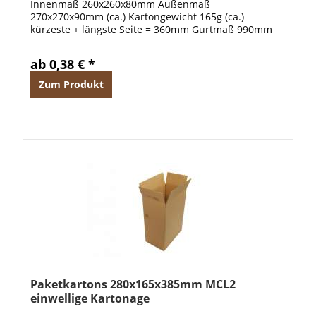
Innenmaß 260x260x80mm Außenmaß
270x270x90mm (ca.) Kartongewicht 165g (ca.)
kürzeste + längste Seite = 360mm Gurtmaß 990mm
Diese braunen einwelligen Faltkartons eignen sich
optimal zum...
ab 0,38 € *
Zum Produkt
Paketkartons 280x165x385mm MCL2
einwellige Kartonage