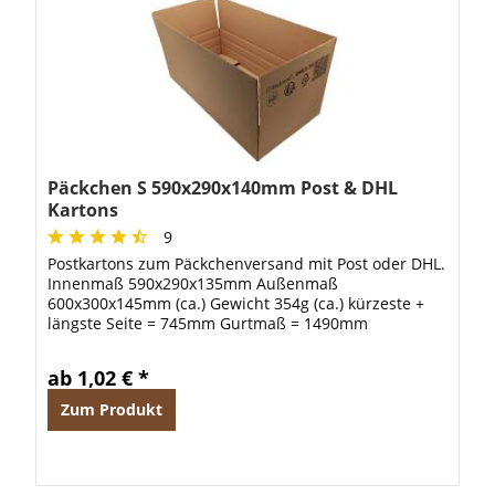
Päckchen S 590x290x140mm Post & DHL
Kartons
9
Postkartons zum Päckchenversand mit Post oder DHL.
Innenmaß 590x290x135mm Außenmaß
600x300x145mm (ca.) Gewicht 354g (ca.) kürzeste +
längste Seite = 745mm Gurtmaß = 1490mm
590x290x140mm steht Ihnen als Innenabmessung
beim Verpacken zur...
ab 1,02 € *
Zum Produkt