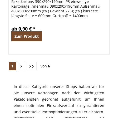
Paketkartons 390x290x190mm P3 einwellige
Kartonage Innenmaß 390x290x190mm Außenmaß
400x300x200mm (ca.) Gewicht 275g (ca.) kürzeste +
längste Seite = 600mm Gurtmaß = 1400mm
Information: Ab einer Menge von 400 Stück liefern
wir auf...
ab 0,90 € *
Zum Produkt
1
von
6
In dieser Kategorie unseres Shops haben wir für
Sie unsere Kartonagen nach den wichtigsten
Paketdiensten geordnet aufgeführt, um Ihnen
einen optimalen Einkaufsverlauf zu garantieren
und eventuelle Portooptimierungen zu erleichtern.