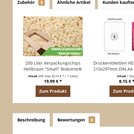
Zubehör
3
Ähnliche Artikel
Kunden kaufte
200 Liter Verpackungschips
Druckeretiketten HE
Hellbraun "Small" Biobiene®
210x297mm DIN A4 L
kompostierbar
á 100 Bla
Inhalt
200 Liter
(0,10 € * / 1 Liter)
Inhalt
1 St
19,99 € *
8,15 € 
Zum Produkt
Zum Prod
Beschreibung
Bewertungen
0