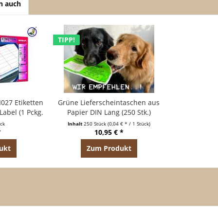
n auch
TIPP!
I027 Etiketten
Grüne Lieferscheintaschen aus
abel (1 Pckg.
Papier DIN Lang (250 Stk.)
tt)
ück
Inhalt
250 Stück
(0,04 € * / 1 Stück)
*
10,95 € *
ukt
Zum Produkt