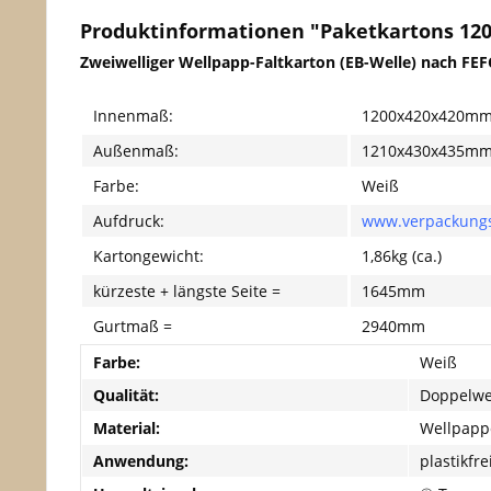
Produktinformationen "Paketkartons 12
Zweiwelliger Wellpapp-Faltkarton (EB-Welle) nach FE
Innenmaß:
1200x420x420m
Außenmaß:
1210x430x435mm 
Farbe:
Weiß
Aufdruck:
www.verpackungs
Kartongewicht:
1,86kg (ca.)
kürzeste + längste Seite =
1645mm
Gurtmaß =
2940mm
Farbe:
Weiß
Qualität:
Doppelwe
Material:
Wellpapp
Anwendung:
plastikfr