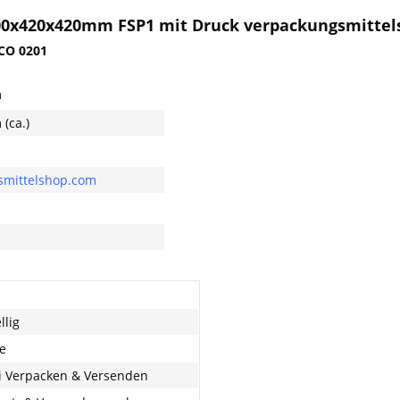
00x420x420mm FSP1 mit Druck verpackungsmitte
FCO 0201
m
(ca.)
mittelshop.com
llig
e
ei Verpacken & Versenden