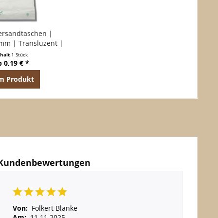
ersandtaschen |
mm | Transluzent |
ftklebend
nhalt
1 Stück
b 0,19 € *
m Produkt
Kundenbewertungen
Von:
Folkert Blanke
Am:
11.11.2025