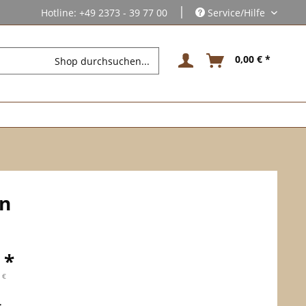
|
Hotline: +49 2373 - 39 77 00
Service/Hilfe
0,00 € *
n
 *
 €