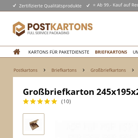
⭐ Ab 99.- Kauf auf Re
Zertifizierte Qualitätsprodukte
KARTONS FÜR PAKETDIENSTE
BRIEFKARTONS
U
Postkartons
Briefkartons
Großbriefkartons
Großbriefkarton 245x195
(
10
)