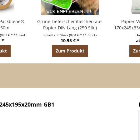
 Packbiene®
Grüne Lieferscheintaschen aus
Papier-V
x50m
Papier DIN Lang (250 Stk.)
170x245+33
Ha
(0,03 € * / 1 Laufende(r) Meter)
Inhalt
250 Stück
(0,04 € * / 1 Stück)
I
 *
10,95 € *
a
ukt
Zum Produkt
Zu
n 245x195x20mm GB1