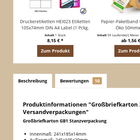
Druckeretiketten HEI023 Etiketten
Papier-Paketband
105x74mm DIN A4 Label (1 Pckg.
Öko 50mm
á 100 Blatt)
Inhalt
1 Stück
Inhalt
50 Laufende(r) Meter
8,15 € *
ab 1,56 €
Zum Produkt
Zum Prod
Beschreibung
Bewertungen
10
Produktinformationen "Großbriefkarto
Versandverpackungen"
Großbriefkarton GB1 Stanzverpackung
Innenmaß: 241x185x14mm
Außenmaß: 245x195x20mm