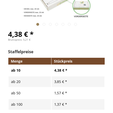
4,38 € *
Bruttopreis: 5,21 €
Staffelpreise
Menge
Stückpreis
ab
10
4,38 € *
ab
20
3,85 € *
ab
50
1,57 € *
ab
100
1,37 € *