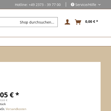
|
Hotline: +49 2373 - 39 77 00
Service/Hilfe
0,00 € *
05 € *
00,65 €
tück
wSt.
Versandkosten