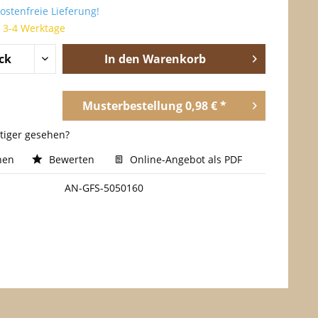
stenfreie Lieferung!
t 3-4 Werktage
In den
Warenkorb
Musterbestellung 0,98 € *
stiger gesehen?
hen
Bewerten
Online-Angebot als PDF
AN-GFS-5050160