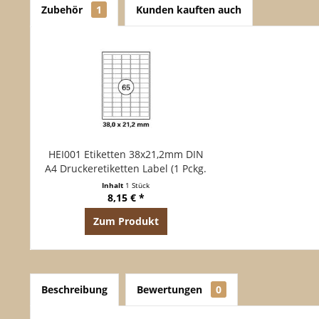
Zubehör
1
Kunden kauften auch
HEI001 Etiketten 38x21,2mm DIN
A4 Druckeretiketten Label (1 Pckg.
á 100 Blatt)
Inhalt
1 Stück
8,15 € *
Zum Produkt
Beschreibung
Bewertungen
0