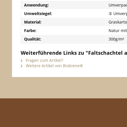
Anwendung:
Umverpa
Umweltsiegel:
② Umver
Material:
Graskart
Farbe:
Natur mi
Qualität:
300g/m²
Weiterführende Links zu "Faltschachtel 
Fragen zum Artikel?
Weitere Artikel von Biobiene®