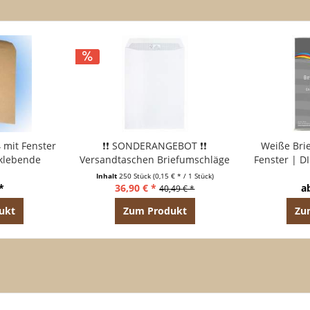
 mit Fenster
❗❗ SONDERANGEBOT ❗❗
Weiße Bri
tklebende
Versandtaschen Briefumschläge
Fenster | 
250 Stück)
B4 ohne Fenster hk WEISS (250
Nasskleb
Inhalt
250 Stück
(0,15 € * / 1 Stück)
Stück)
*
36,90 € *
a
40,49 € *
ukt
Zum Produkt
Zu