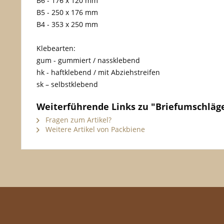
B6 - 176 x 120 mm
B5 - 250 x 176 mm
B4 - 353 x 250 mm
Klebearten:
gum - gummiert / nassklebend
hk - haftklebend / mit Abziehstreifen
sk – selbstklebend
Weiterführende Links zu "Briefumschläge 
Fragen zum Artikel?
Weitere Artikel von Packbiene