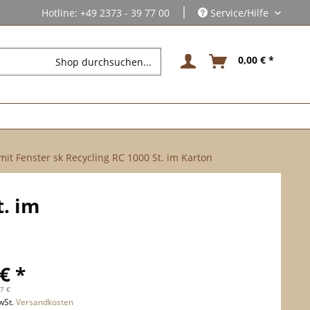
|
Hotline: +49 2373 - 39 77 00
Service/Hilfe
0,00 € *
it Fenster sk Recycling RC 1000 St. im Karton
t. im
€ *
27 €
wSt.
Versandkosten