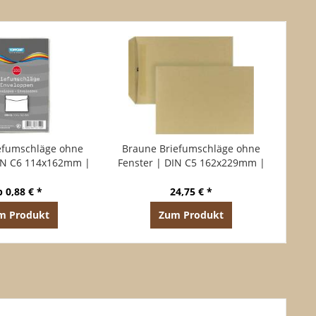
efumschläge ohne
Braune Briefumschläge ohne
DIN C6 114x162mm |
Fenster | DIN C5 162x229mm |
end | 100 Stück
Selbstklebend | 500 Stück
b 0,88 € *
24,75 € *
m Produkt
Zum Produkt