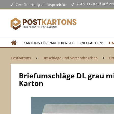
⭐ Ab 99.- Kauf auf Re
Zertifizierte Qualitätsprodukte
KARTONS FÜR PAKETDIENSTE
BRIEFKARTONS
UM
Postkartons
Umschläge und Versandtaschen
Um
Briefumschläge DL grau mit
Karton