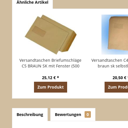
Ähnliche Artikel
Versandtaschen Briefumschläge
Versandtaschen C4
C5 BRAUN SK mit Fenster (500
braun sk selbs
Stück)
Briefumschläge (
25,12 € *
20,50 € 
Zum Produkt
Zum Prod
Beschreibung
Bewertungen
0